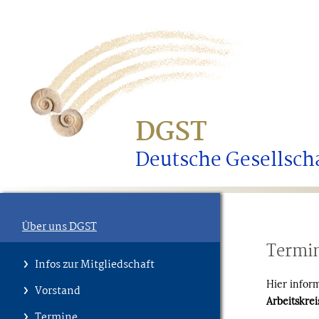
DGST
Deutsche Gesellscha
Über uns DGST
Termi
Infos zur Mitgliedschaft
Hier infor
Vorstand
Arbeitskrei
Termine